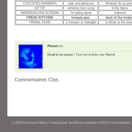
CRUCIFIED BARBARA
pain and pleasure
till death do us par
KITTIE
whiskey love song
in the black
MANDRAGORA SCREAM
I’m going alone
volturna
FREAK KITCHEN
teargas jazz
land of the freak
PRIMAL FEAR
2 minutes to midnight
a tribute to the bea
Pierrot
est
Email à cet auteur
| Tous les Articles par
Pierrot
Commentaires Clos.
© 2026
Puissance Métal
|
Propulsé par
WordPress
|
Articles (RSS)
|
Commentaires