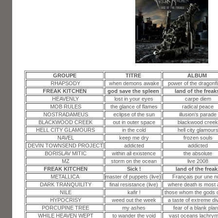
GROUPE
TITRE
ALBUM
RHAPSODY
when demons awake
power of the dragonf
FREAK KITCHEN
god save the spleen
land of the freak
HEAVENLY
lost in your eyes
carpe diem
MOB RULES
the glance of flames
radical peace
NOSTRADAMEUS
eclipse of the sun
illusion’s parade
BLACKWOOD CREEK
out in outer space
blackwood creek
HELL CITY GLAMOURS
in the cold
hell city glamour
NAVEL
keep me dry
frozen souls
DEVIN TOWNSEND PROJECT
addicted
addicted
BORISLAV MITIC
within all existence
the absolute
MZ
storm on the ocean
live 2008
FREAK KITCHEN
Sick !
land of the freak
METALLICA
master of puppets (live)
Français pur une nu
DARK TRANQUILITY
final resistance (live)
where death is most a
NILE
kafir !
those whom the gods 
HYPOCRISY
weed out the week
a taste of extreme div
PORCUPINE TREE
my ashes
fear of a blank plan
WHILE HEAVEN WEPT
to wander the void
vast oceans lachry