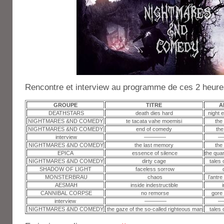
Rencontre et interview au programme de ces 2 heures
GROUPE
TITRE
A
DEATHSTARS
death dies hard
night e
NIGHTMARES &ND COMEDY
te tacata vahe moemisi
the
NIGHTMARES &ND COMEDY
end of comedy
the
interview
————
—
NIGHTMARES &ND COMEDY
the last memory
the
EPICA
essence of silence
the qua
NIGHTMARES &ND COMEDY
dirty cage
tales
SHADOW OF LIGHT
faceless sorrow
MONSTERBRAU
chaos
l’antr
AESMAH
inside indestructible
CANNIBAL CORPSE
no remorse
gore
interview
————
—
NIGHTMARES &ND COMEDY
the gaze of the so-called righteous man
tales