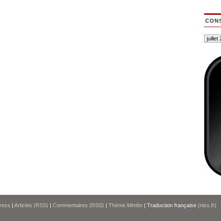
CONS
ress
|
Articles (RSS)
|
Commentaires (RSS)
|
Thème
Mimbo
| Traduction française
(niss.fr)