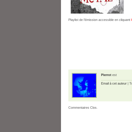
Playlist de l’émission accessible en cliquan
t
I
Pierrot
est
Email à cet auteur
| T
Commentaires Clos.