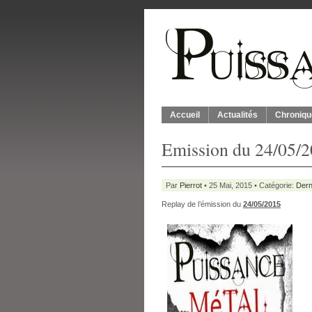
Accueil
Actualités
Chroniqu
Emission du 24/05/
Par
Pierrot
• 25 Mai, 2015 • Catégorie:
Dern
Replay de l’émission du
24
/05/2015