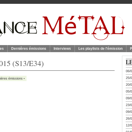
es
Dernières émissions
Interviews
Les playlists de l'émission
P
2015 (S13/E34)
L
06/0
25/0
ières émissions
•
20/0
05/0
09/0
23/0
09/0
26/0
12/0