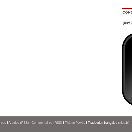
CONS
ress
|
Articles (RSS)
|
Commentaires (RSS)
|
Thème
Mimbo
| Traduction française
(niss.fr)