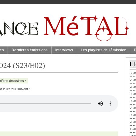
es
Dernières émissions
Interviews
Les playlists de l'émission
P
2024 (S23/E02)
L
06/0
25/0
nières émissions
•
20/0
 le lecteur suivant :
05/0
09/0
23/0
09/0
26/0
12/0