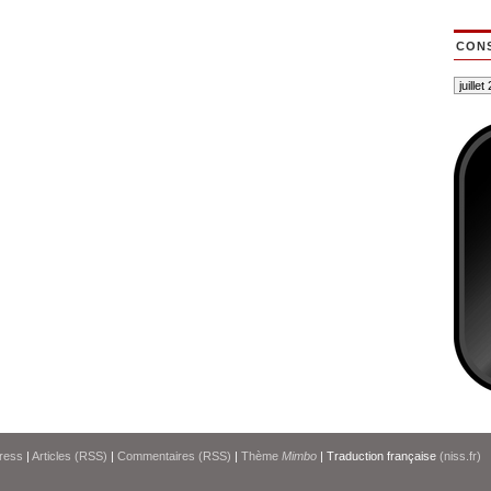
CONS
ress
|
Articles (RSS)
|
Commentaires (RSS)
|
Thème
Mimbo
| Traduction française
(niss.fr)