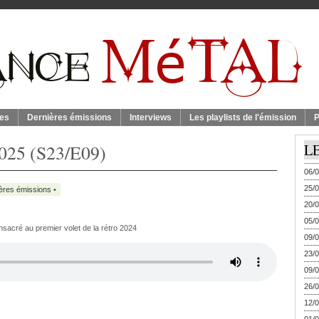
es
Dernières émissions
Interviews
Les playlists de l'émission
P
2025 (S23/E09)
L
06/0
25/0
ères émissions
•
20/0
05/0
sacré au premier volet de la rétro 2024
09/0
23/0
09/0
26/0
12/0