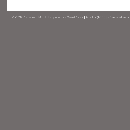
© 2026
Puissance Métal
|
Propulsé par
WordPress
|
Articles (RSS)
|
Commentaires