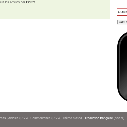
ous les Articles par
Pierrot
CONS
ress
|
Articles (RSS)
|
Commentaires (RSS)
|
Thème
Mimbo
| Traduction française
(niss.fr)