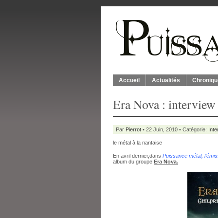
Accueil
Actualités
Chroniqu
Era Nova : interview d
Par
Pierrot
• 22 Juin, 2010 • Catégorie:
Inte
le métal à la nantaise
En avril dernier,dans
Puissance métal, l’émis
album du groupe
Era Nova.