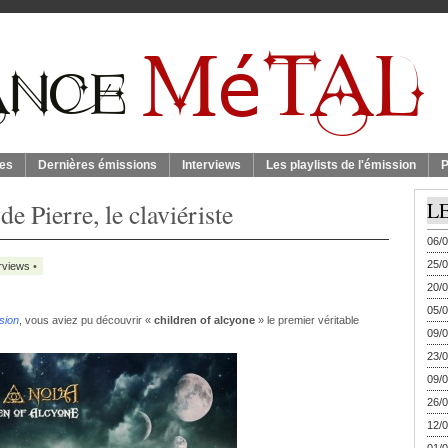
es
Dernières émissions
Interviews
Les playlists de l'émission
P
e Pierre, le claviériste
L
06/0
25/0
rviews
•
20/0
05/0
sion
, vous aviez pu découvrir «
children of alcyone
» le premier véritable
09/0
23/0
09/0
26/0
12/0