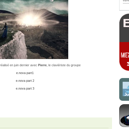
01/0
 réalisé en juin dernier avec
Pierre
, le claviériste du groupe
e.nova part1
e.nova part 2
e.nova part 3