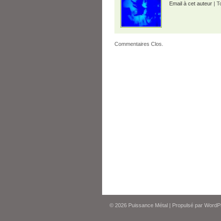
Email à cet auteur
| T
Commentaires Clos.
© 2026
Puissance Métal
|
Propulsé par
WordP