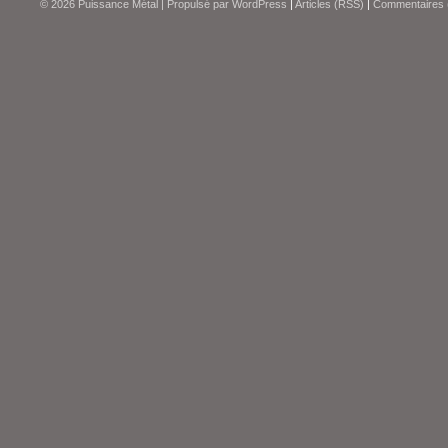
© 2026
Puissance Métal
|
Propulsé par
WordPress
|
Articles (RSS)
|
Commentaires