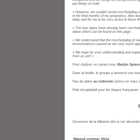
put things on hold.
« However, we couldn’t avoid rescheduling our
in the final months of my pregnancy. Also due
baby and for me to be very active in these fi
« The tour dates have already been reschedule
dates which can be found on this page.
« We understand that the rescheduling of our
inconvenience caused as we very much apprec
« We hope for your understanding and suppor
from us yet! »
Pour clotûrer ce carnet rose,
Martjin Spier
Dans la foulée, le groupe a annoncé une modi
Pas de dates
au trabendo
(prévu en mars 
Petit récapitulatif pour les étapes françaises 
8
Ouverture de la billeterie dès le 1er décemb
Marqué comme:
Métal