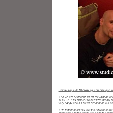
Communiqué de
Sharon
(qui précise que la
«
As we are all gearing up for the release 
TEMPTATION guitarist Robert Westerholt] and 
very happy about it as we experience our kid
« I’m happy to tell you that the release of o
completed and the songs are being mixed right