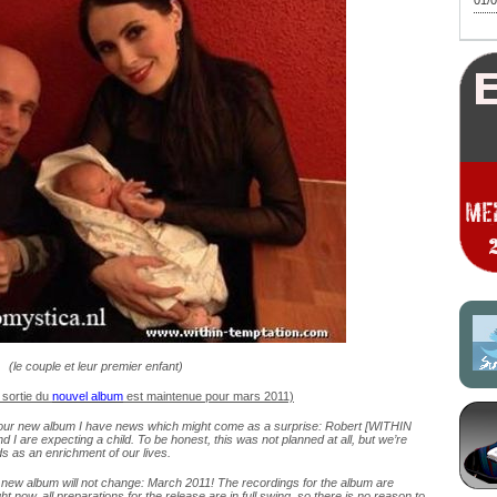
01/0
(le couple et leur premier enfant)
 sortie du
nouvel album
est maintenue pour mars 2011)
of our new album I have news which might come as a surprise: Robert [WITHIN
I are expecting a child. To be honest, this was not planned at all, but we’re
s as an enrichment of our lives.
ur new album will not change: March 2011! The recordings for the album are
 now, all preparations for the release are in full swing, so there is no reason to