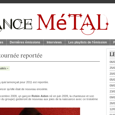
es
Dernières émissions
Interviews
Les playlists de l'émission
P
tournée reportée
L
06/0
25/0
alités
•
20/0
05/0
n
quis’annonçait pour 2011 est reportée.
09/0
ncer qu’elle était de nouveau enceinte.
23/0
écembre 2009, un garçon
Robin Aiden
né en juin 2009, la chanteuse et son
09/0
te du groupe) goûteront de nouveau aux joies de la naissance avec ce troisième
26/0
12/0