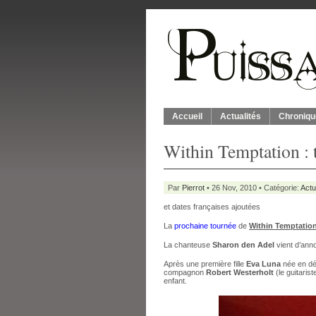
Accueil
Actualités
Chroniqu
Within Temptation : 
Par
Pierrot
• 26 Nov, 2010 • Catégorie:
Actu
et dates françaises ajoutées
La
prochaine tournée
de
Within Temptatio
La chanteuse
Sharon den Adel
vient d’anno
Après une première fille
Eva Luna
née en d
compagnon
Robert Westerholt
(le guitaris
enfant.