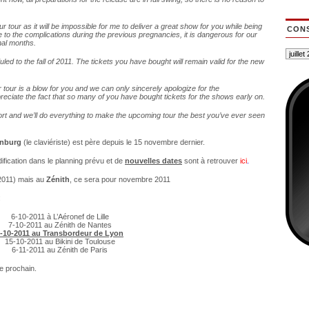
 tour as it will be impossible for me to deliver a great show for you while being
CONS
 to the complications during the previous pregnancies, it is dangerous for our
nal months.
d to the fall of 2011. The tickets you have bought will remain valid for the new
 tour is a blow for you and we can only sincerely apologize for the
iate the fact that so many of you have bought tickets for the shows early on.
t and we’ll do everything to make the upcoming tour the best you’ve ever seen
enburg
(le claviériste) est père depuis le 15 novembre dernier.
fication dans le planning prévu et de
nouvelles dates
sont à retrouver
ici
.
2011) mais au
Zénith
, ce sera pour novembre 2011
:
6-10-2011 à L’Aéronef de Lille
7-10-2011 au Zénith de Nantes
-10-2011 au Transbordeur de Lyon
15-10-2011 au Bikini de Toulouse
6-11-2011 au Zénith de Paris
re prochain.