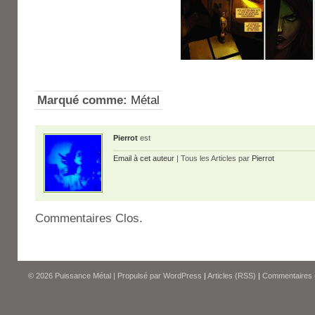
Marqué comme:
Métal
Pierrot
est
Email à cet auteur
| Tous les Articles par
Pierrot
Commentaires Clos.
© 2026
Puissance Métal
|
Propulsé par
WordPress
|
Articles (RSS)
|
Commentaires