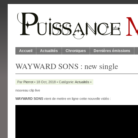
Accueil
Actualités
Chroniques
Dernières émissions
WAYWARD SONS : new single
Par
Pierrot
• 18 Oct, 2018 • Catégorie:
Actualités
•
nouveau clip live
WAYWARD SONS
vient de mettre en ligne cette nouvelle vidéo :