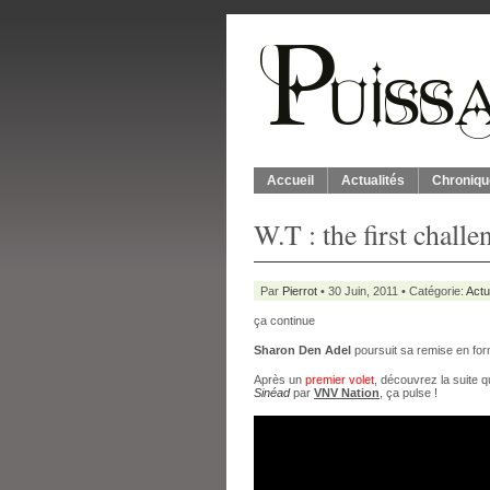
Accueil
Actualités
Chroniqu
W.T : the first challe
Par
Pierrot
• 30 Juin, 2011 • Catégorie:
Actu
ça continue
Sharon Den Adel
poursuit sa remise en for
Après un
premier volet
, découvrez la suite 
Sinéad
par
VNV Nation
, ça pulse !