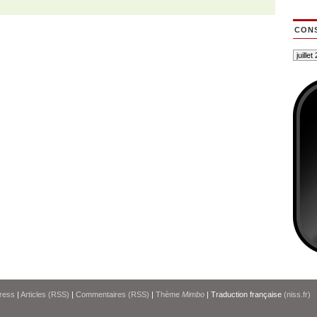
CONS
ress
|
Articles (RSS)
|
Commentaires (RSS)
|
Thème
Mimbo
| Traduction française
(niss.fr)