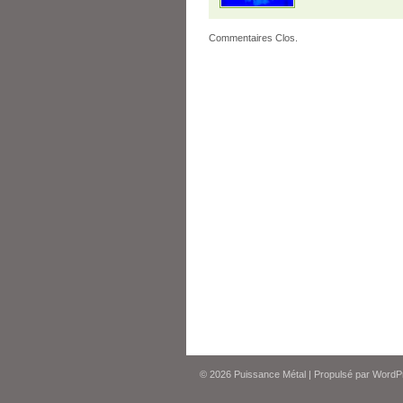
Commentaires Clos.
© 2026
Puissance Métal
|
Propulsé par
WordP