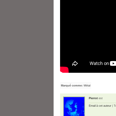
Marqué comme:
Métal
Pierrot
est
Email à cet auteur
| T