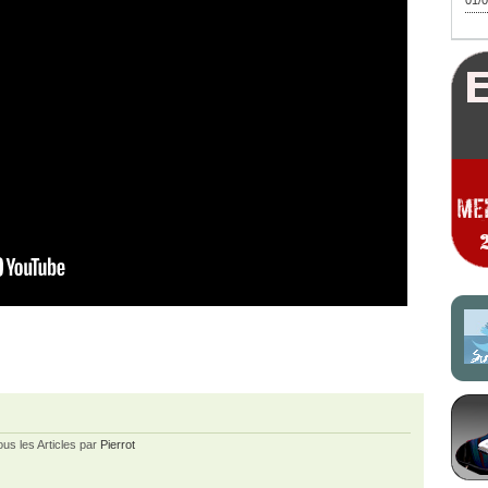
01/0
ous les Articles par
Pierrot