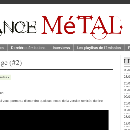
es
Dernières émissions
Interviews
Les playlists de l'émission
P
nge (#2)
L
06/0
25/0
alités
•
20/0
05/0
me.
09/0
qui vous permetra d’entendre quelques notes de la version remixée du titre
23/0
09/0
26/0
12/0