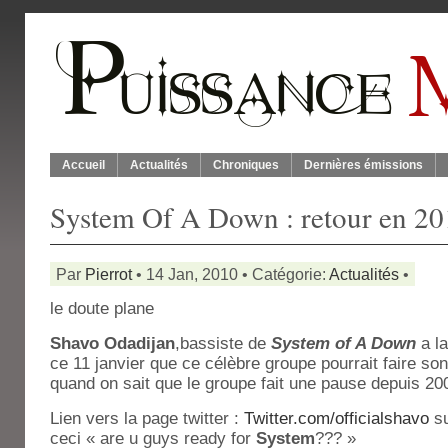
Accueil
Actualités
Chroniques
Dernières émissions
System Of A Down : retour en 20
Par
Pierrot
• 14 Jan, 2010 • Catégorie:
Actualités
•
le doute plane
Shavo Odadijan
,bassiste de
System of A Down
a la
ce 11 janvier que ce célèbre groupe pourrait faire s
quand on sait que le groupe fait une pause depuis 20
Lien vers la page twitter :
Twitter.com/officialshavo
su
ceci « are u guys ready for
System
??? »