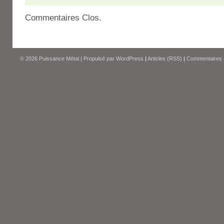
Commentaires Clos.
© 2026
Puissance Métal
|
Propulsé par
WordPress
|
Articles (RSS)
|
Commentaires