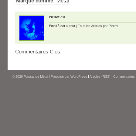
Marqué comme:
Métal
Pierrot
est
Email à cet auteur
| Tous les Articles par
Pierrot
Commentaires Clos.
© 2026
Puissance Métal
|
Propulsé par
WordPress
|
Articles (RSS)
|
Commentaires