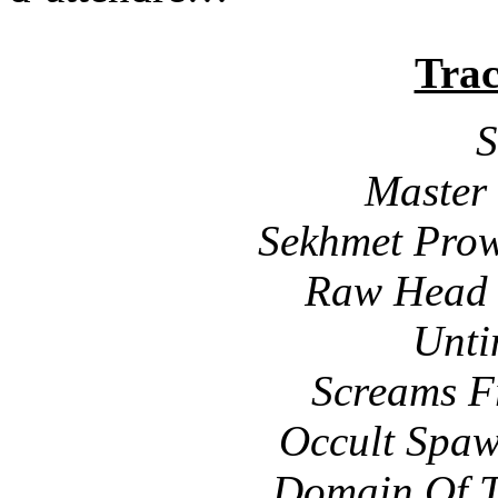
Trac
S
Master
Sekhmet Prow
Raw Head 
Unti
Screams F
Occult Spaw
Domain Of T