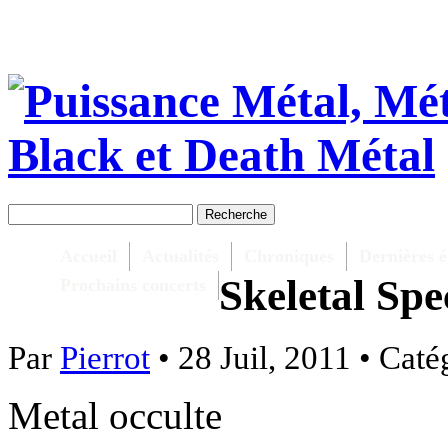
Accueil
Actualités
Chroniques
Dernières é
Skeletal Sp
Prochains concerts
Par
Pierrot
• 28 Juil, 2011 • Caté
Metal occulte