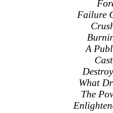
For
Failure 
Crush
Burnin
A Publ
Cast
Destroy
What Dr
The Pow
Enlighten