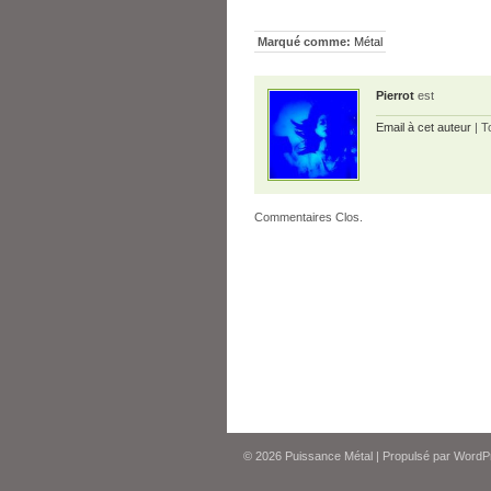
Marqué comme:
Métal
Pierrot
est
Email à cet auteur
| T
Commentaires Clos.
© 2026
Puissance Métal
|
Propulsé par
WordP