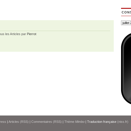
CONS
ous les Articles par
Pierrot
ress
|
Articles (RSS)
|
Commentaires (RSS)
|
Thème
Mimbo
| Traduction française
(niss.fr)