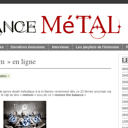
es
Dernières émissions
Interviews
Les playlists de l'émission
P
um » en ligne
L
06/0
25/0
alités
•
20/0
05/0
 le genre death mélodique à la
In flames
reviennent dès ce 22 février prochain via
le clip du titre «
redrum
» issu de ce «
restore the balance
»
09/0
23/0
09/0
26/0
12/0