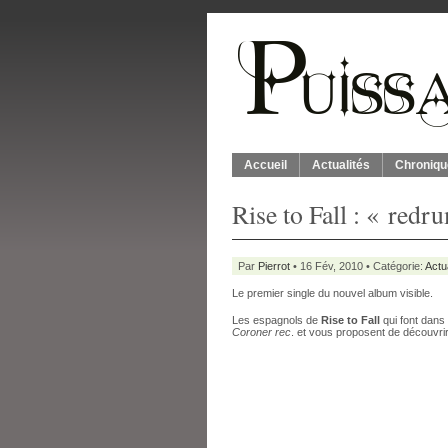
Accueil
Actualités
Chroniqu
Rise to Fall : « redr
Par
Pierrot
• 16 Fév, 2010 • Catégorie:
Actu
Le premier single du nouvel album visible.
Les espagnols de
Rise to Fall
qui font dans
Coroner rec
. et vous proposent de découvrir 