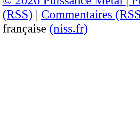
© 2026
Puissance Métal
|
P
(RSS)
|
Commentaires (RSS
française
(niss.fr)