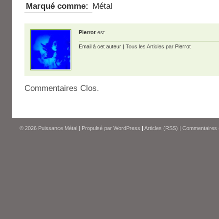
Marqué comme:
Métal
Pierrot
est
Email à cet auteur
| Tous les Articles par
Pierrot
Commentaires Clos.
© 2026
Puissance Métal
|
Propulsé par
WordPress
|
Articles (RSS)
|
Commentaires