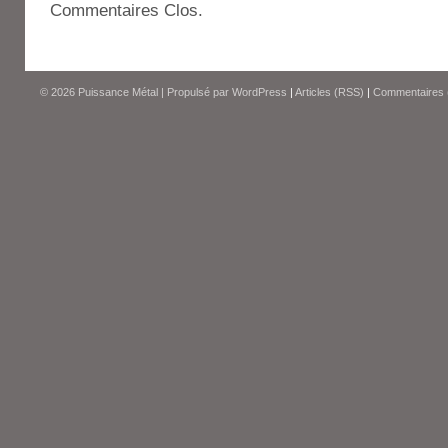
Commentaires Clos.
© 2026
Puissance Métal
|
Propulsé par
WordPress
|
Articles (RSS)
|
Commentaires