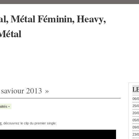
r saviour 2013 »
L
06/0
25/0
alités
•
20/0
05/0
t
, découvrez le clip du premier single:
09/0
23/0