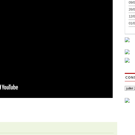
09/0
26/0
12/0
01/0
CONS