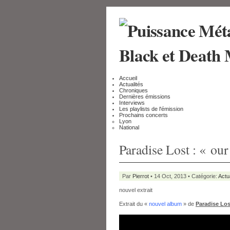
Accueil
Actualités
Chroniques
Dernières émissions
Interviews
Les playlists de l'émission
Prochains concerts
Lyon
National
Paradise Lost : « ou
Par
Pierrot
• 14 Oct, 2013 • Catégorie:
Actu
nouvel extrait
Extrait du «
nouvel album
» de
Paradise Los