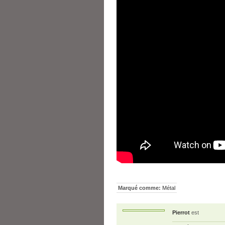
Marqué comme:
Métal
Pierrot
est