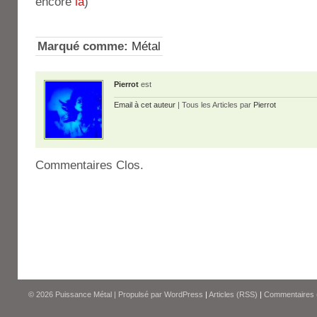
encore
là
)
Marqué comme:
Métal
Pierrot
est
Email à cet auteur
| Tous les Articles par
Pierrot
Commentaires Clos.
© 2026
Puissance Métal
|
Propulsé par
WordPress
|
Articles (RSS)
|
Commentaires