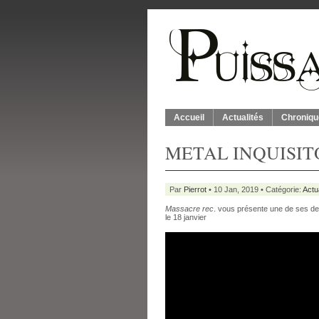
Accueil
Actualités
Chroniqu
METAL INQUISITOR 
Par
Pierrot
• 10 Jan, 2019 • Catégorie:
Actu
Massacre rec
. vous présente une de ses d
le 18 janvier