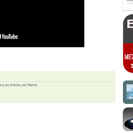
01/0
ous les Articles par
Pierrot