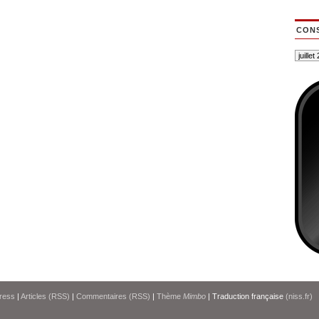
CONS
ress
|
Articles (RSS)
|
Commentaires (RSS)
|
Thème
Mimbo
| Traduction française
(niss.fr)