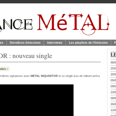
es
Dernières émissions
Interviews
Les playlists de l'émission
P
: nouveau single
L
06/0
25/0
alités
•
20/0
ernières signatures avec
METAL
INQUISITOR
et ce single issu de l’album prévu
05/0
09/0
23/0
09/0
26/0
12/0