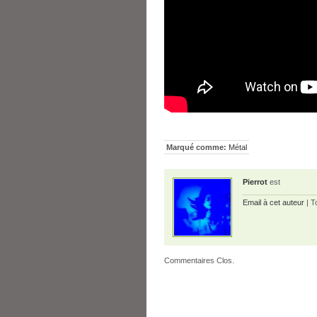
Marqué comme:
Métal
Pierrot
est
Email à cet auteur
| T
Commentaires Clos.