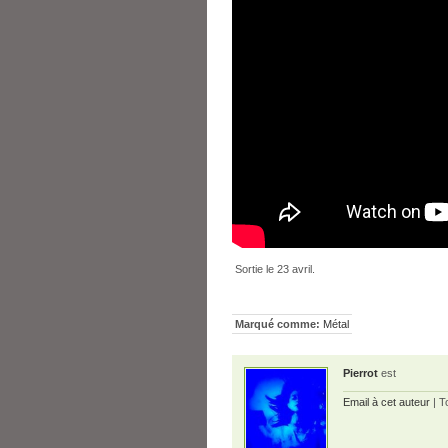
Sortie le 23 avril.
Marqué comme:
Métal
Pierrot
est
Email à cet auteur
| T