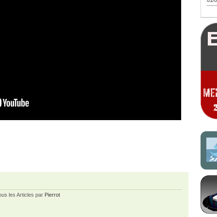
01/0
ous les Articles par
Pierrot