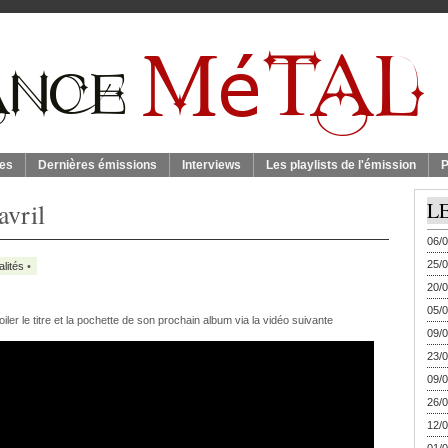
es
Dernières émissions
Interviews
Les playlists de l'émission
P
avril
L
06/0
25/0
alités
•
20/0
05/0
iler le titre et la pochette de son prochain album via la vidéo suivante
09/0
23/0
09/0
26/0
12/0