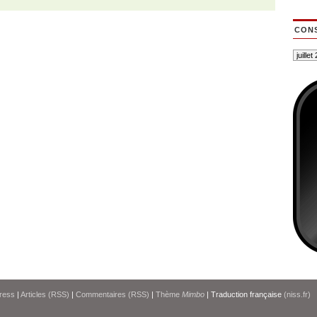
CONS
ress
|
Articles (RSS)
|
Commentaires (RSS)
|
Thème
Mimbo
| Traduction française
(niss.fr)