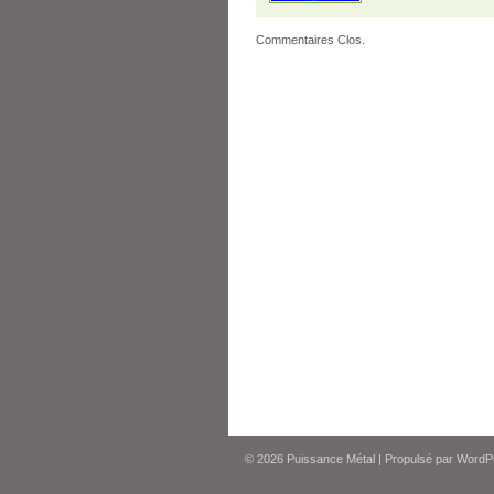
Commentaires Clos.
© 2026
Puissance Métal
|
Propulsé par
WordP