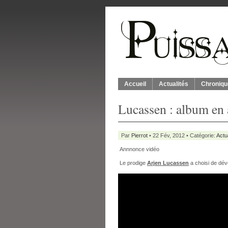
Accueil
Actualités
Chroniqu
Lucassen : album en 
Par
Pierrot
• 22 Fév, 2012 • Catégorie:
Actu
Annnonce vidéo
Le prodige
Arjen Lucassen
a choisi de dévo