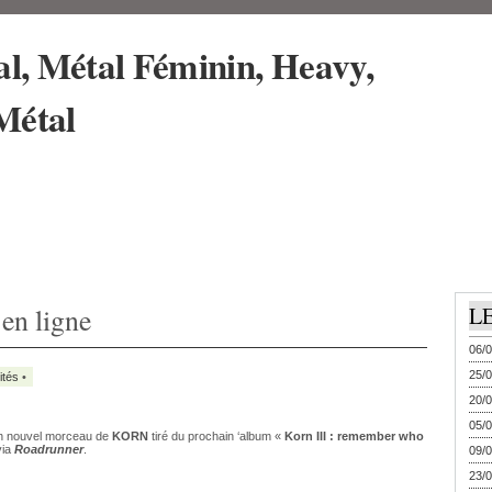
 en ligne
L
06/0
25/0
ités
•
20/0
05/0
n nouvel morceau de
KORN
tiré du prochain ‘album «
Korn III : remember who
via
Roadrunner
.
09/0
23/0