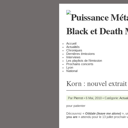
Accueil
Actualités
Chroniques
Dernières émissions
Interviews
Les playlists de l'émission
Prochains concerts
Lyon
National
Korn : nouvel extrait
Par
Pierrot
• 6 Mai, 2010 • Catégorie:
Actual
pour patienter
Découvrez «
Oildale (leave me alone)
», u
you are
» attendu pour le 13 juillet prochain 