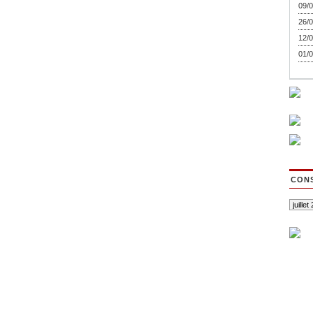
09/0
26/0
12/0
01/0
CONS