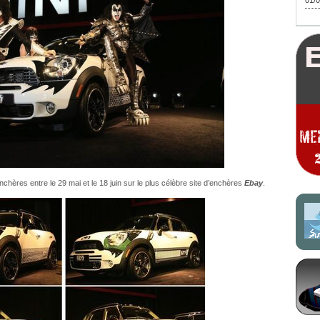
01/0
hères entre le 29 mai et le 18 juin sur le plus célèbre site d’enchères
Ebay
.