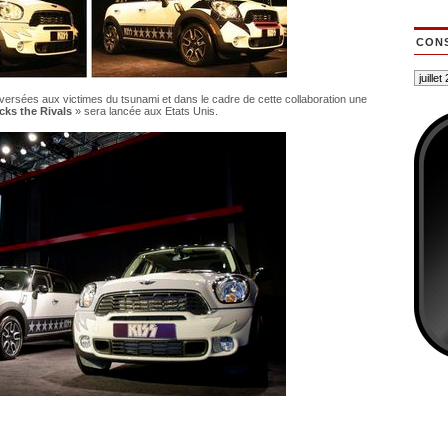
CONS
ersées aux victimes du tsunami et dans le cadre de cette collaboration une
cks the Rivals
» sera lancée aux Etats Unis.