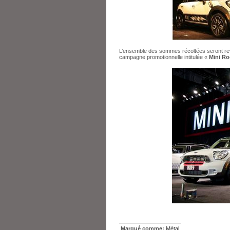
L’ensemble des sommes récoltées seront rev
campagne promotionnelle intitulée «
Mini Ro
Marqué comme:
Métal