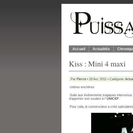
Accueil
Actualités
Chroniqu
Kiss : Mini 4 maxi
Par
Pierrot
• 28 Avr, 2011 • Catégorie:
Actua
chères enchères
Suite aux évènements tragiques intervenus 
d’apporter son soutien à l’
UNICEF
.
Pour cela, le constructeur a créé spéciale