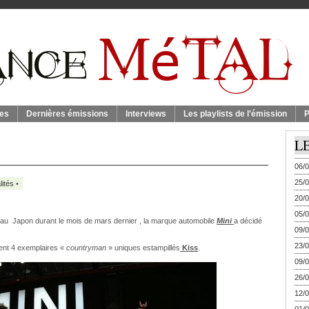
es
Dernières émissions
Interviews
Les playlists de l'émission
P
L
06/0
25/0
lités
•
20/0
05/0
au Japon durant le mois de mars dernier , la marque automobile
Mini
a décidé
09/0
23/0
ment 4 exemplaires «
countryman
» uniques estampillés
Kiss
.
09/0
26/0
12/0