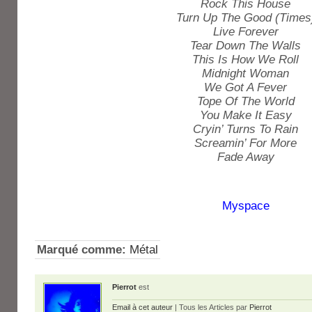
Rock This House
Turn Up The Good (Times
Live Forever
Tear Down The Walls
This Is How We Roll
Midnight Woman
We Got A Fever
Tope Of The World
You Make It Easy
Cryin’ Turns To Rain
Screamin’ For More
Fade Away
Myspace
Marqué comme:
Métal
Pierrot
est
Email à cet auteur
| Tous les Articles par
Pierrot