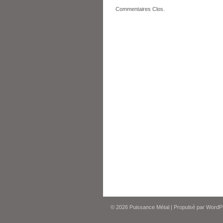
Commentaires Clos.
© 2026
Puissance Métal
|
Propulsé par
WordP