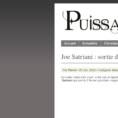
Accueil
Actualités
Chroniqu
Joe Satriani : sortie 
Par
Pierrot
• 20 Jan, 2010 • Catégorie:
Actu
Un trailer vidéo très court a été mis en ligne
Satriani
qui sort le 2 février prochain, regar