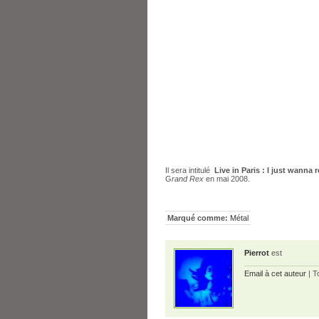
Il sera intitulé
Live in Paris : I just wanna 
G
rand Rex
en mai 2008.
Marqué comme:
Métal
Pierrot
est
Email à cet auteur
| T