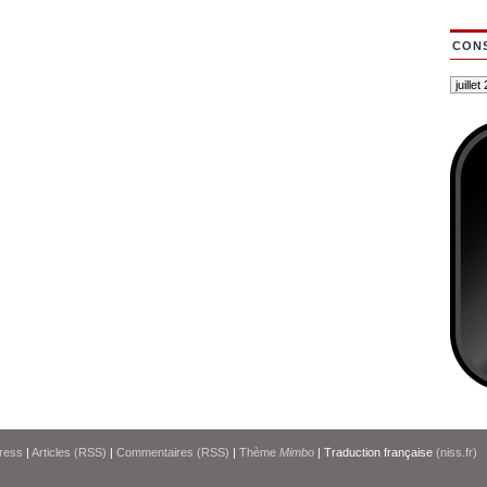
CONS
ress
|
Articles (RSS)
|
Commentaires (RSS)
|
Thème
Mimbo
| Traduction française
(niss.fr)