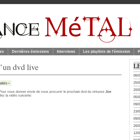
es
Dernières émissions
Interviews
Les playlists de l'émission
P
d’un dvd live
L
06/0
25/0
alités
•
20/0
Pour vous donner envie de vous procurer le prochain dvd du virtuose
Joe
dez la vidéo suivante:
05/0
09/0
23/0
09/0
26/0
12/0