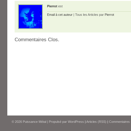
Pierrot
est
Email à cet auteur
| Tous les Articles par
Pierrot
Commentaires Clos.
© 2026
Puissance Métal
|
Propulsé par
WordPress
|
Articles (RSS)
|
Commentaires