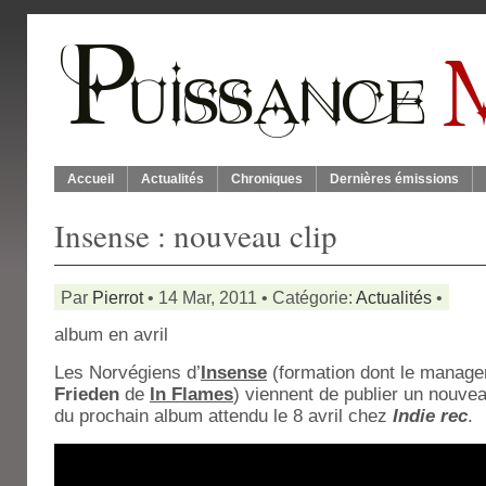
Accueil
Actualités
Chroniques
Dernières émissions
Insense : nouveau clip
Par
Pierrot
• 14 Mar, 2011 • Catégorie:
Actualités
•
album en avril
Les Norvégiens d’
Insense
(formation dont le manage
Frieden
de
In Flames
) viennent de publier un nouvea
du prochain album attendu le 8 avril chez
Indie rec
.