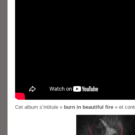
Cet album s’intitule «
burn in beautiful fire
» et cont