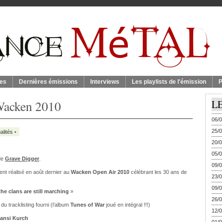
es
Dernières émissions
Interviews
Les playlists de l'émission
P
Wacken 2010
L
06/0
25/0
alités
•
20/0
05/0
 de
Grave Digger
.
09/0
ment réalisé en août dernier au
Wacken Open Air 2010
célébrant les 30 ans de
23/0
09/0
the clans are still marching
»
26/0
du tracklisting fourni (l’album
Tunes of War
joué en intégral !!!)
12/0
Hansi Kurch