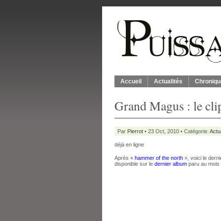
Accueil
Actualités
Chroniqu
Grand Magus : le cli
Par
Pierrot
• 23 Oct, 2010 • Catégorie:
Actu
déjà en ligne
Après «
hammer of the north
», voici le derni
disponible sur le
dernier album
paru au mois 