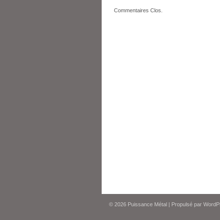
Commentaires Clos.
© 2026
Puissance Métal
|
Propulsé par
WordP