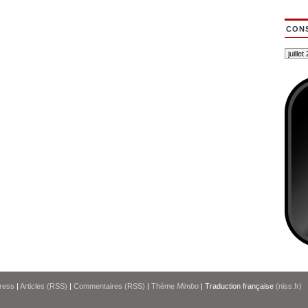
CONS
ress
|
Articles (RSS)
|
Commentaires (RSS)
|
Thème
Mimbo
| Traduction française
(niss.fr)