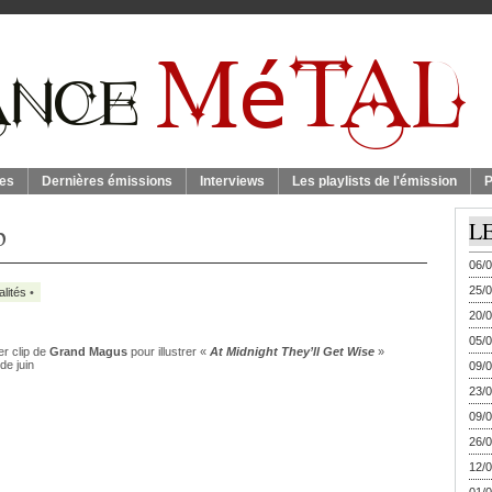
es
Dernières émissions
Interviews
Les playlists de l'émission
P
p
L
06/0
25/0
alités
•
20/0
05/0
er clip de
Grand Magus
pour illustrer «
At Midnight They’ll Get Wise
»
de juin
09/0
23/0
09/0
26/0
12/0