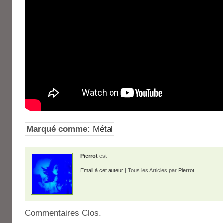
Marqué comme:
Métal
Pierrot
est
Email à cet auteur
| Tous les Articles par
Pierrot
Commentaires Clos.