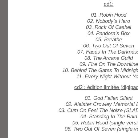
cd1:
01. Robin Hood
02. Nobody’s Hero
03. Rock Of Cashel
04. Pandora’s Box
05. Breathe
06. Two Out Of Seven
07. Faces In The Darknes
08. The Arcane Guild
09. Fire On The Downline
10. Behind The Gates To Midnigh
11. Every Night Without Y
cd2 : édition limitée (digipa
01. God Fallen Silent
02. Aleister Crowley Memorial 
03. Cum On Feel The Noize (SLA
04. Standing In The Rain
05. Robin Hood (single versi
06. Two Out Of Seven (single v