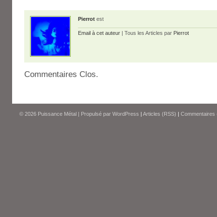
Pierrot
est
Email à cet auteur
| Tous les Articles par
Pierrot
Commentaires Clos.
© 2026
Puissance Métal
|
Propulsé par
WordPress
|
Articles (RSS)
|
Commentaires