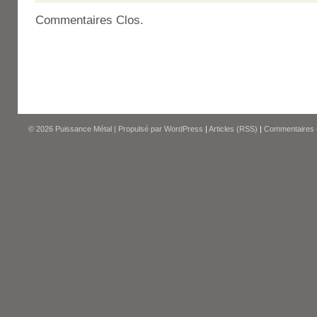
Commentaires Clos.
© 2026
Puissance Métal
|
Propulsé par
WordPress
|
Articles (RSS)
|
Commentaires