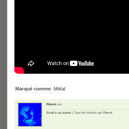
Marqué comme:
Métal
Pierrot
est
Email à cet auteur
| Tous les Articles par
Pierrot