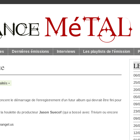
es
Dernières émissions
Interviews
Les playlists de l'émission
P
ue
L
06/0
25/0
alités
•
20/0
05/0
ncent le démarrage de l’enregistrement d’un futur album qui devrait être fini pour
09/0
23/0
 la houlette du producteur
Jason Suecof
(qui a bossé avec
Trivium
ou encore
09/0
thangel.us
26/0
12/0