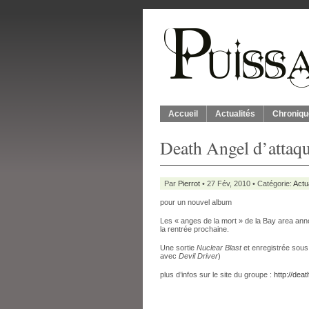
Accueil
Actualités
Chroniqu
Death Angel d’attaq
Par
Pierrot
• 27 Fév, 2010 • Catégorie:
Actu
pour un nouvel album
Les « anges de la mort » de la Bay area anno
la rentrée prochaine.
Une sortie
Nuclear Blast
et enregistrée sous
avec
Devil Driver
)
plus d’infos sur le site du groupe :
http://dea