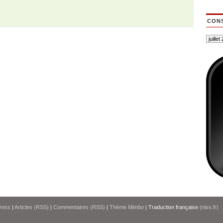
CONS
ress
|
Articles (RSS)
|
Commentaires (RSS)
|
Thème
Mimbo
| Traduction française
(niss.fr)