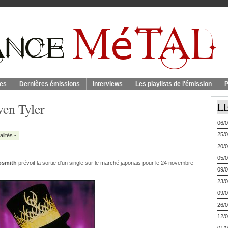
es
Dernières émissions
Interviews
Les playlists de l'émission
P
ven Tyler
L
06/0
25/0
alités
•
20/0
05/0
osmith
prévoit la sortie d’un single sur le marché japonais pour le 24 novembre
09/0
23/0
09/0
26/0
12/0