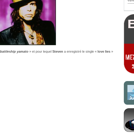
01/0
battleship yamato
» et pour lequel
Steven
a enregistré le single «
love lies
»