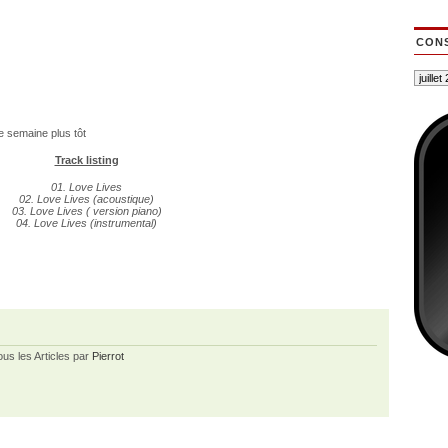
CONS
ne semaine plus tôt
Track listing
01. Love Lives
02. Love Lives (acoustique)
03. Love Lives ( version piano)
04. Love Lives (instrumental)
ous les Articles par
Pierrot