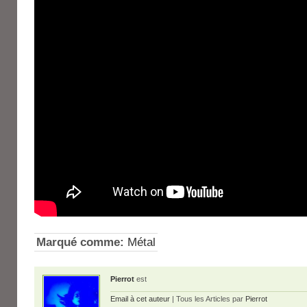
Marqué comme:
Métal
Pierrot
est
Email à cet auteur
| Tous les Articles par
Pierrot