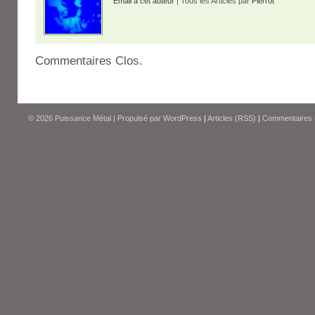
Email à cet auteur
| Tous les Articles par
Pierrot
Commentaires Clos.
© 2026
Puissance Métal
|
Propulsé par
WordPress
|
Articles (RSS)
|
Commentaires