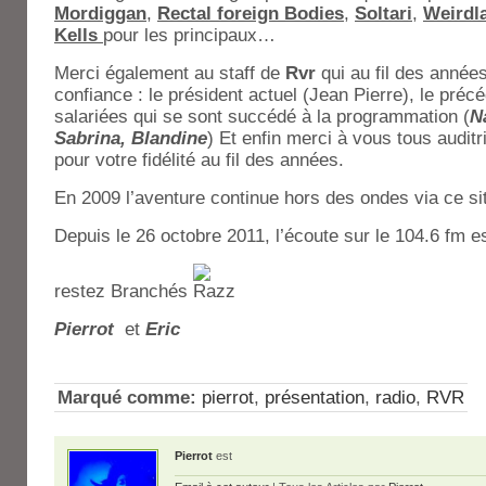
Mordiggan
,
Rectal foreign Bodies
,
Soltari
,
Weirdl
Kells
pour les principaux…
Merci également au staff de
Rvr
qui au fil des année
confiance : le président actuel (Jean Pierre), le précé
salariées qui se sont succédé à la programmation
(
N
Sabrina, Blandine
) Et enfin merci à vous tous audit
pour votre fidélité au fil
des années.
En 2009 l’aventure continue hors des ondes via ce si
Depuis le 26 octobre 2011, l’écoute sur le 104.6 fm 
restez Branchés
Pierrot
et
Eric
Marqué comme:
pierrot
,
présentation
,
radio
,
RVR
Pierrot
est