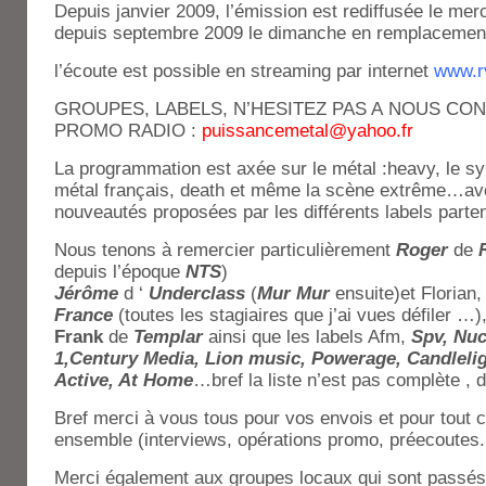
Depuis janvier 2009, l’émission est rediffusée le merc
depuis septembre 2009 le dimanche en remplacemen
l’écoute est possible en streaming par internet
www.rv
GROUPES, LABELS, N’HESITEZ PAS A NOUS CO
PROMO RADIO :
puissancemetal@yahoo.fr
La programmation est axée sur le métal :heavy, le sy
métal français, death et même la scène extrême…ave
nouveautés proposées par les différents labels parten
Nous tenons à remercier particulièrement
Roger
de
depuis l’époque
NTS
)
Jérôme
d ‘
Underclass
(
Mur Mur
ensuite)et Florian,
France
(toutes les stagiaires que j’ai vues défiler …)
Frank
de
Templar
ainsi que les labels Afm,
Spv, Nuc
1,Century Media, Lion music, Powerage, Candleli
Active, At Home
…bref la liste n’est pas complète , 
Bref merci à vous tous pour vos envois et pour tout c
ensemble (interviews, opérations promo, préecoutes.
Merci également aux groupes locaux qui sont passés 