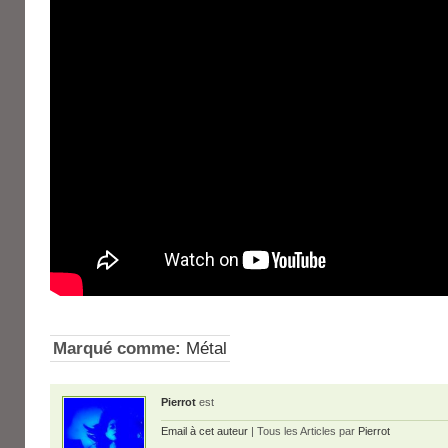
Marqué comme:
Métal
Pierrot
est
Email à cet auteur
| Tous les Articles par
Pierrot