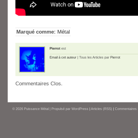
Marqué comme:
Métal
Pierrot
est
Email à cet auteur
| Tous les Articles par
Pierrot
Commentaires Clos.
© 2026
Puissance Métal
|
Propulsé par
WordPress
|
Articles (RSS)
|
Commentaires