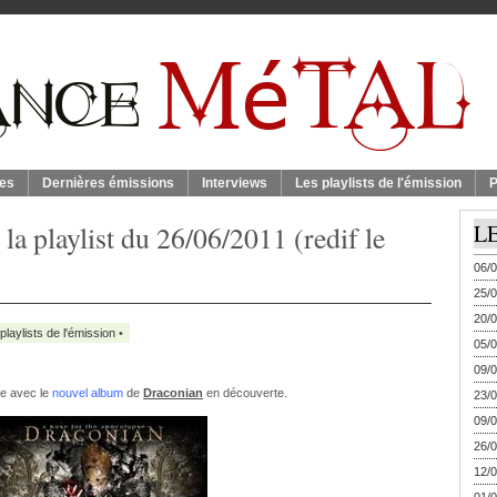
es
Dernières émissions
Interviews
Les playlists de l'émission
P
 la playlist du 26/06/2011 (redif le
L
06/0
25/0
20/0
playlists de l'émission
•
05/0
09/0
me avec le
nouvel album
de
Draconian
en découverte.
23/0
09/0
26/0
12/0