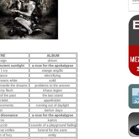
01/0
TRE
ALBUM
 sign
driven
ancient sunlight
a rose for the apokalypse
 I cry
stange ang3ls
ance
electrifying
means white
solid
smantle the dreams
problems to the answer
n my flesh
khaos legion
 of the past
the last stand
trädet
appelträdet
movements
running out of daylight
ost
darker days
 disonance
a rose for the apokalypse
iros
kairos
puzzle
sounds of a playground fading
that smiles
funeral for the sane
n of fury
entity