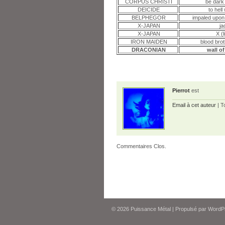
CORPUS CHRISTI
be dark 
DEICIDE
to hell
BELPHEGOR
impaled upo
X-JAPAN
j
X-JAPAN
X (
IRON MAIDEN
blood brot
DRACONIAN
wall o
Pierrot
est
Email à cet auteur
| T
Commentaires Clos.
© 2026
Puissance Métal
|
Propulsé par
WordP