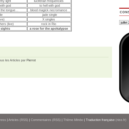
thy light
luciferian frequencies
 with god
to hell with god
n the tongue…
blood magick necromance
CONS
ade
jade single
live)
X singles
hers (live)
rock in Rio
f sights
a rose for the apokalypse
ous les Articles par
Pierrot
ress
|
Articles (RSS)
|
Commentaires (RSS)
|
Thème
Mimbo
| Traduction française
(niss.fr)