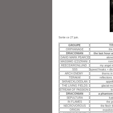
Sortie ce 27 juin.
GROUPE
TI
ORPHANAGE
the
DRACONIAN
the last hour 
DAVID MARK PEARCE
alone
MASSIMO IZZIZRANI
rom
REECE/KRONLUND
my angel 
SSS
speed freaks + di
ARCH ENEMY
thorns i
TERAKAÏ
reflections
SKRAECKLOEDLAN
appel
THE LIVING FIELDS
glacial 
STREAM OF PASSION
l
DRACONIAN
a phantom
SEPULTURA
ka
IN FLAMES
the 
NECROVOROUS
the flesh 
ORIGIN
expulsio