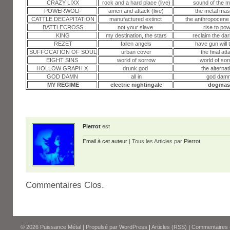
CRAZY LIXX
rock and a hard place (live)
sound of the mi
POWERWOLF
amen and attack (live)
the metal mas
CATTLE DECAPITATION
manufactured extinct
the anthropocene 
BATTLECROSS
not your slave
rise to po
KING
my destination, the stars
reclaim the da
REZET
fallen angels
have gun will 
SUFFOCATION OF SOUL
urban cover
the final att
EIGHT SINS
world of sorrow
world of so
HOLLOW GRAPH X
drunk god
the alternat
GOD DAMN
all in
god dam
MY REGIME
electric nightingale
dogmas
Pierrot
est
Email à cet auteur
| Tous les Articles par
Pierrot
Commentaires Clos.
© 2026
Puissance Métal
|
Propulsé par
WordPress
|
Articles (RSS)
|
Commentaires