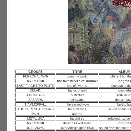
GROUPE
TITRE
ALBUM
PERZONAL WAR
open my world
different but t
MY REGIME
the fake breeze of summer
dogmas
LAST FLIGHT TO PLUTO
lots of swords
see you at th
DELAIN
hands of gold
moonbathe
A NEWRAGE
butterflies
ANR delu
SABATON
shiroyama
the last st
HAMMERFALL
the sacred wow
built to las
THE FORESHADOWING
fall of heroes
seven heads te
PAIN
call me
METALLICA
hardwired
hardwired…to self
MY REGIME
darkness will arise
dogmas
IN FLAMES
everything’s gone (live)
sound from the heart 