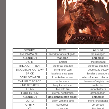
GROUPE
TITRE
ALBUM
AMON AMARTH
bleed for ancient gods
the avenger
ASENBLUT
titanerbe
berzerker
D.G.M
animal
the passage
TRICK OR TREAT
the great escape
the great escape
DOOMSDAY OUTLAW
bring your pain
doomsday outlaw
BRICK
faceless strangers
faceless stranger
DARK AVENGER
from father to son
tales of avalon : the l
TWILIGHT FORCE
to the stars
heroes of mighty ma
KING BREAKER
bury the witness
to the fire
DELAIN
fire with fire
moonbathers
EQUILIBRIUM
eternal destination
armageddon
ASENBLUT
des alchemisten elixier
berserker
LORDI
down with the devil
monstereophonic
OPETH
sorceress
sorceress
XXL
rock me
first blood