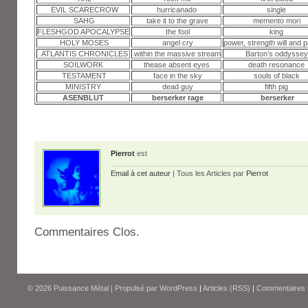
EVIL SCARECROW
hurricanado
single
SAHG
take it to the grave
memento mori
FLESHGOD APOCALYPSE
the fool
king
HOLY MOSES
angel cry
power, strength will and 
ATLANTIS CHRONICLES
within the massive stream
Barton’s oddyssey
SOILWORK
thease absent eyes
death resonance
TESTAMENT
face in the sky
souls of black
MINISTRY
dead guy
fifth pig
ASENBLUT
berserker rage
berserker
Pierrot
est
Email à cet auteur
| Tous les Articles par
Pierrot
Commentaires Clos.
© 2026
Puissance Métal
|
Propulsé par
WordPress
|
Articles (RSS)
|
Commentaires