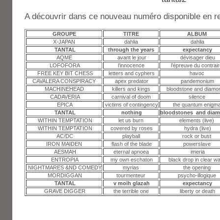
A découvrir dans ce nouveau numéro disponible en r
GROUPE
TITRE
ALBUM
X-JAPAN
dahlia
dahlia
TANTAL
through the years
expectancy
AQME
avant le jour
dévisager dieu
LOFOFORA
l’innocence
l’épreuve du contrai
FREE KEY BIT CHESS
letters and cyphers
havoc
CAVALERA CONSPIRACY
apex predator
pandemonium
MACHINEHEAD
killers and kings
bloodstone and diamo
CADAVERIA
carnival of doom
silence
EPICA
victims of contingency
the quantum enigm
TANTAL
nothing
bloodstones and dia
WITHIN TEMPTATION
let us burn
elements (live)
WITHIN TEMPTATION
covered by roses
hydra (live)
AC/DC
playball
rock or bust
IRON MAIDEN
flash of the blade
powerslave
AESMAH
eternal apnoea
imeria
ENTROPIA
my own eschaton
black drop in clear wa
NIGHTMARES &ND COMEDY
myrias
the opening
MORDIGGAN
tourmenteur
psycho-illogique
TANTAL
v moih glazah
expectancy
GRAVE DIGGER
the terrible one
liberty or death