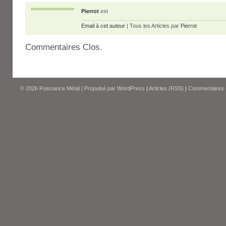
Pierrot
est
Email à cet auteur
| Tous les Articles par
Pierrot
Commentaires Clos.
© 2026
Puissance Métal
|
Propulsé par
WordPress
|
Articles (RSS)
|
Commentaires