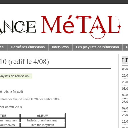
es
Dernières émissions
Interviews
Les playlists de l'émission
P
0 (redif le 4/08)
L
06/0
25/0
laylists de l'émission
•
20/0
05/0
t dès la fin août
09/0
rétrospective difffusée le 20 décembre 2009.
23/0
ier et avril 2009
09/0
26/0
ITRE
ALBUM
f an hangman
ballads of an hangman
12/0
 yourselves
into the labyrinth