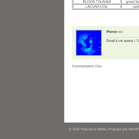
BLOOD TSUNAMI
grand fe
LACUNA COIL
spe
Pierrot
est
Email à cet auteur
| T
Commentaires Clos.
© 2026
Puissance Métal
|
Propulsé par
WordP