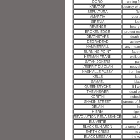
DORO
running f
KREATOR
destroy wh
SEPULTURA
fil
AMARTIA
your 
SIRENIA
lost
REVENGE
hear y
BROKEN EDGE
protect m
DEATHSTARS
death 
DEGRADEAD
achiev
HAMMERFALL
any mean
BURNING POINT
face 
HERMAN FRANK
wellco
SATAN JOKERS
par
L’ESPRIT DU CLAN
nouvel
NASHVILLE PUSSY
from he
KELLS
la 
SAMAEL
bla
QUEENSRYCHE
If I 
THE ANSWER
dead of
KORITNI
nobod
SHAKIN STREET
streets of
DELAIN
in
HIBRIA
tige
REVOLUTION RENAISSANCE
ixion
ELUVEITIE
o
BLACK SUN AEON
a song f
EARTH CRISIS
to
BLACK MESSIAH
the va