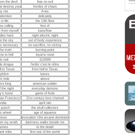
01/0
rom the devil
fear no evil
at destroy you
hordes of chaos
thy riot
A-lex
attention
delicately
 in life
the 13th floor
ou calling
fest of
e from myself
kaos/fear
dies hard
night electric night
e the sky
out of body experience
s necessary
no sacrifice, no victroy
the truth
burning point
me to hell
loyal to none
is nuit
SJ2009
le drogue
l’enfer c’est le nôtre
ll to Texas
from hell to Texas
sphère
lueurs
ck hole
above
were king
american soldier
 the night
everyday demons
y’s home
game of fools
 San Francisco
21st century love channel
vidia
april rain
r punch
the skull collectors
’s wheel
age of aquarius
mnos
evocation I:the arcane dominion
rom my wrath
darkness walks beside me
 ashes
to the death
nir tribe
first war of the world