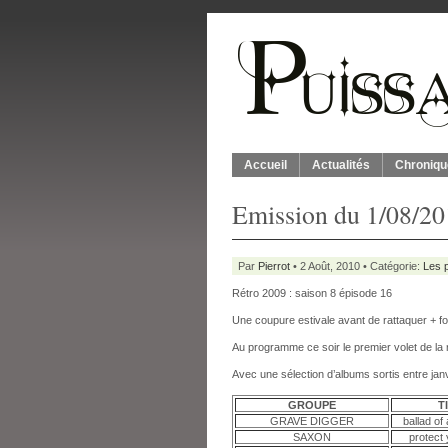
Accueil
Actualités
Chroniqu
Emission du 1/08/201
Par
Pierrot
• 2 Août, 2010 • Catégorie:
Les p
Rétro 2009 : saison 8 épisode 16
Une coupure estivale avant de rattaquer + for
Au programme ce soir le premier volet de la 
Avec une sélection d’albums sortis entre janv
GROUPE
T
GRAVE DIGGER
ballad o
SAXON
protect