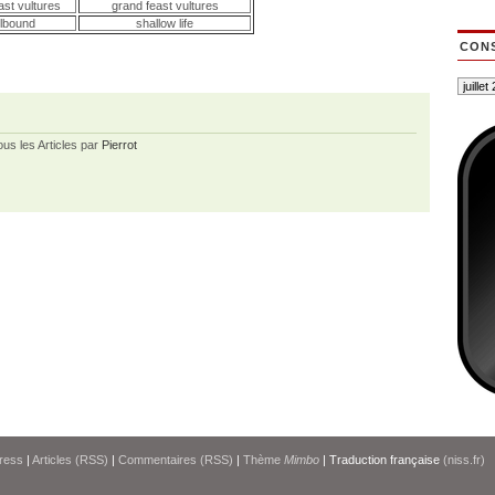
ast vultures
grand feast vultures
llbound
shallow life
CONS
ous les Articles par
Pierrot
ress
|
Articles (RSS)
|
Commentaires (RSS)
|
Thème
Mimbo
| Traduction française
(niss.fr)