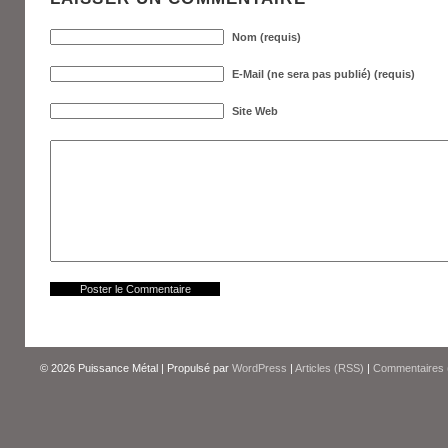
Nom (requis)
E-Mail (ne sera pas publié) (requis)
Site Web
© 2026
Puissance Métal
|
Propulsé par
WordPress
|
Articles (RSS)
|
Commentaires