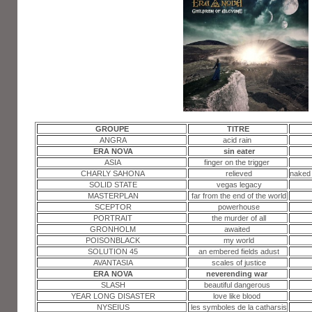
GROUPE
TITRE
ANGRA
acid rain
ERA NOVA
sin eater
ASIA
finger on the trigger
CHARLY SAHONA
relieved
naked 
SOLID STATE
vegas legacy
MASTERPLAN
far from the end of the world
SCEPTOR
powerhouse
PORTRAIT
the murder of all
GRONHOLM
awaited
POISONBLACK
my world
SOLUTION 45
an embered fields adust
AVANTASIA
scales of justice
ERA NOVA
neverending war
SLASH
beautiful dangerous
YEAR LONG DISASTER
love like blood
NYSEIUS
les symboles de la catharsis