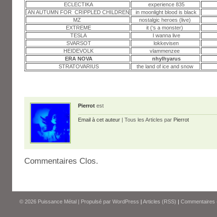
ECLECTIKA
experience 835
AN AUTUMN FOR CRIPPLED CHILDREN
in moonlight blood is black
MZ
nostalgic heroes (live)
EXTREME
it (‘s a monster)
TESLA
I wanna live
SVARSOT
lokkevisen
HEIDEVOLK
vlammenzee
ERA NOVA
nhylhyarus
STRATOVARIUS
the land of ice and snow
Pierrot
est
Email à cet auteur
| Tous les Articles par
Pierrot
Commentaires Clos.
© 2026
Puissance Métal
|
Propulsé par
WordPress
|
Articles (RSS)
|
Commentaires